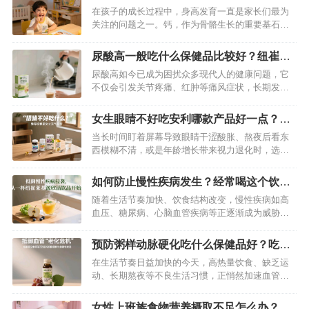
纽崔莱产品别错过
在孩子的成长过程中，身高发育一直是家长们最为
关注的问题之一。钙，作为骨骼生长的重要基石，
在孩子长个这件事上扮演着举足轻重的角色。从孩
子呱呱坠地，到茁壮成长，骨骼不断发育，钙的充
尿酸高一般吃什么保健品比较好？纽崔莱
足供应是骨骼健康生长的保障。如果孩子缺钙，可
舒苓易固体饮料辅助降尿酸非常好
尿酸高如今已成为困扰众多现代人的健康问题，它
能会出现生长缓慢、骨骼发育不良等问题 ，影响孩
不仅会引发关节疼痛、红肿等痛风症状，长期发展
子一生的健康。所以，为孩子选择一款…
还可能累及肾脏，威胁身体健康。面对尿酸高的困
扰，除了调整饮食和生活习惯，选择合适的保健品
女生眼睛不好吃安利哪款产品好一点？推
辅助调理也至关重要。在众多保健品中，纽崔莱舒
荐纽崔莱女士元气组合
当长时间盯着屏幕导致眼睛干涩酸胀、熬夜后看东
苓益固体饮料脱颖而出，成为尿酸高人群的优质之
西模糊不清，或是年龄增长带来视力退化时，选择
选。…
针对性的营养补充至关重要。纽崔莱女士元气组合
以科学配方守护眼部健康，尤其适合女性人群——
如何防止慢性疾病发生？经常喝这个饮料
它像为眼睛配备了“营养护盾”，从多维度缓解眼疲
就可以了
随着生活节奏加快、饮食结构改变，慢性疾病如高
劳、延缓眼部衰老，让双眸重焕清澈明亮。…
血压、糖尿病、心脑血管疾病等正逐渐成为威胁人
类健康的“头号杀手”。这些疾病病程长、危害大，一
旦患病往往难以根治。与其在病痛中挣扎，不如主
预防粥样动脉硬化吃什么保健品好？吃这
动出击，将预防做到位。除了养成健康生活方式，
款纽崔莱汉本萃葆芯饮品最好
在生活节奏日益加快的今天，高热量饮食、缺乏运
科学的营养补充也是关键——纽崔莱基源欣活饮
动、长期熬夜等不良生活习惯，正悄然加速血管的
品，正是帮助我们筑牢健康防线的得力…
“老化”进程。动脉粥样硬化作为威胁人类健康的“隐
形杀手”，其发病隐匿却危害巨大。当血管壁逐渐堆
女性上班族食物营养摄取不足怎么办？吃