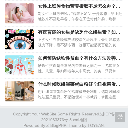
复，亦或是老年人维持机体活力，及时高效地补充
女性上班族食物营养摄取不足怎么办？吃
蛋白质都至关重要。面对市面上琳琅满目的蛋白质
这款纽崔莱产品补充
对女性上班族来说，“营养不足”几乎是常态：早上赶
补充产品，究竟哪一款能快速满足身体需求？答案
地铁来不及吃早餐，午餐在工位对付外卖，晚餐随
非安利纽崔莱蛋白粉莫属，它凭借科…
便扒两口又要加班，久而久之，疲劳、免疫力下
降、皮肤状态差等问题接踵而至。想通过保健品快
有夜盲症的女生是缺乏什么维生素？如何
速填补营养缺口？专为女性设计的纽崔莱女士多种
能改善夜盲症？
不少女生在夜晚或光线较暗的环境中，会明显感觉
维生素矿物质片，或许是你的理想选择。…
视力下降，看不清东西，这很可能是夜盲症的表
现。夜盲症的出现并非偶然，往往与体内某种关键
维生素的缺乏密切相关，而科学补充营养，就能有
如何预防缺铁性贫血？有什么方法改善？
效改善这一问题。…
吃这款纽崔莱产品解决
缺铁性贫血是最常见的营养缺乏病之一，尤其在女
性、儿童、孕妇和老年人中高发。其实，只要掌握
科学的预防方法，就能有效降低患病风险。今天就
来详细揭秘预防缺铁性贫血的实用技巧，以及纽崔
什么时候吃纽崔莱蛋白粉好？纽崔莱蛋白
莱铁锌咀嚼片在预防中的辅助作用。…
粉的正确吃法介绍
想让纽崔莱蛋白粉的营养被充分利用，选对时间和
吃法至关重要。不是随便冲一杯就行，掌握这些技
巧，才能让蛋白质真正为身体“赋能”。…
Copyright Your WebSite.Some Rights Reserved.
浙ICP备
2021033376号-3
xml地图
Powered By
Z-BlogPHP
. Theme by
TOYEAN
.