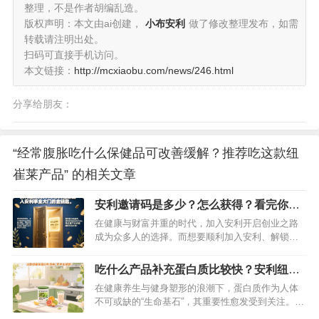
整理，不是作者胡编乱造。
版权声明：本文由ai创建，
小布安利
做了修改整理发布，如需
转载请注明出处。
扫码可直接手机访问。
本文链接：
http://mcxiaobu.com/news/246.html
分享给朋友：
“经常腹胀吃什么保健品可改善缓解？推荐吃这款纽
崔莱产品” 的相关文章
安利邀请码是多少？怎么获得？看完你就
知道了
在健康与财富并重的时代，加入安利开启创业之路
成为众多人的选择。而想要顺利加入安利、解锁丰
富权益与专业指导，一个关键的“入场券”必不可少
——安利邀请码69931366。这组数字不仅是注册的
吃什么产品补充蛋白质比较快？安利纽崔
重要凭证，更是你链接优质资源、实现事业突破的
莱蛋白粉别错过
在健康养生与健身塑形的浪潮下，蛋白质作为人体
起点。…
不可或缺的“生命基石”，其重要性愈发受到关注。无
论是高强度运动后的肌肉修复，还是术后身体的恢