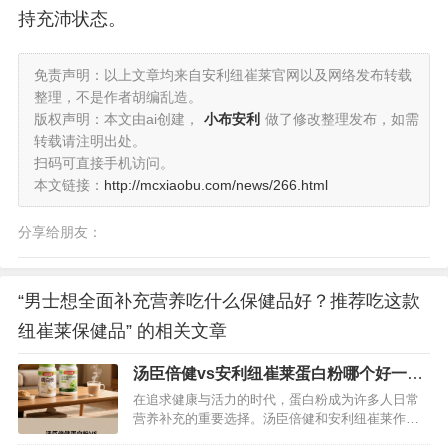
持充沛状态。
免责声明：以上文章均来自安利纽崔莱官网以及网络发布转载
整理，不是作者胡编乱造。
版权声明：本文由ai创建，
小布安利
做了修改整理发布，如需
转载请注明出处。
扫码可直接手机访问。
本文链接：
http://mcxiaobu.com/news/266.html
分享给朋友：
“男士想全面补充营养吃什么保健品好？推荐吃这款
纽崔莱保健品” 的相关文章
汤臣倍健vs安利纽崔莱蛋白粉哪个好一
点？为你深度剖析一下
在追求健康与活力的时代，蛋白粉成为许多人日常
营养补充的重要选择。汤臣倍健和安利纽崔莱作为
行业内备受瞩目的品牌，它们的蛋白粉产品常常被