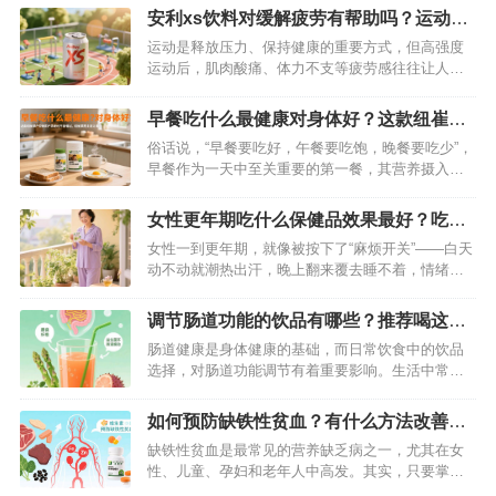
消费者放在一起比较。到底哪一款更契合你的需
安利xs饮料对缓解疲劳有帮助吗？运动过
求？接下来，我们将从原料组成、营养成分、价格
后喝一罐轻松消除疲劳
运动是释放压力、保持健康的重要方式，但高强度
定位、口感体验、适用人群和品牌背景六个维度展
运动后，肌肉酸痛、体力不支等疲劳感往往让人困
开深度剖析。…
扰。这时候，一罐功能性饮料能否快速缓解疲劳成
为很多人的关注点。安利 XS 饮料凭借科学配方与
早餐吃什么最健康对身体好？这款纽崔莱
实际效果，成为运动爱好者的“疲劳救星”，其对缓解
产品绝对不容错过
俗话说，“早餐要吃好，午餐要吃饱，晚餐要吃少”，
运动疲劳的帮助究竟如何？我们从成分、原理到实
早餐作为一天中至关重要的第一餐，其营养摄入直
测体验逐一解析。…
接影响着全天的精神状态与身体健康。对于忙碌的
男士们而言，如何在有限的时间内，享用一份既健
女性更年期吃什么保健品效果最好？吃这
康又营养的早餐？纽崔莱男士活力组合给出了完美
款纽崔莱保健品非常有效
女性一到更年期，就像被按下了“麻烦开关”——白天
答案，以科学配比与便捷体验，成为男士早餐的理
动不动就潮热出汗，晚上翻来覆去睡不着，情绪也
想之选。…
像坐过山车，一点小事就容易烦躁……想找点保健
品调理，又怕踩坑？其实，选对产品很重要，而纽
调节肠道功能的饮品有哪些？推荐喝这款
崔莱更年期保养片，就是很多姐妹亲测有效的“安心
纽崔莱臻果蔬饮品
肠道健康是身体健康的基础，而日常饮食中的饮品
之选”。…
选择，对肠道功能调节有着重要影响。生活中常见
的调节肠道功能的饮品各有特点，比如酸奶依靠益
生菌促进肠道菌群平衡，蜂蜜水通过果糖温和刺激
如何预防缺铁性贫血？有什么方法改善？
肠道蠕动，芹菜汁等果蔬汁则凭借膳食纤维帮助肠
吃这款纽崔莱产品解决
缺铁性贫血是最常见的营养缺乏病之一，尤其在女
道排毒。但要说兼顾便捷性、营养密度和肠道养护
性、儿童、孕妇和老年人中高发。其实，只要掌握
效果的，纽崔莱每日臻果蔬植物营养饮品…
科学的预防方法，就能有效降低患病风险。今天就