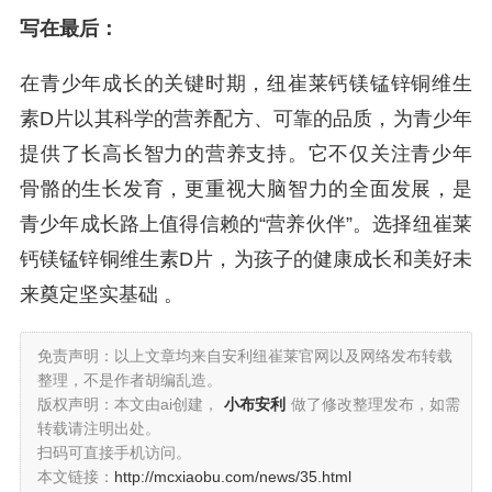
写在最后：
在青少年成长的关键时期，纽崔莱钙镁锰锌铜维生
素D片以其科学的营养配方、可靠的品质，为青少年
提供了长高长智力的营养支持。它不仅关注青少年
骨骼的生长发育，更重视大脑智力的全面发展，是
青少年成长路上值得信赖的“营养伙伴”。选择纽崔莱
钙镁锰锌铜维生素D片，为孩子的健康成长和美好未
来奠定坚实基础 。
免责声明：以上文章均来自安利纽崔莱官网以及网络发布转载
整理，不是作者胡编乱造。
版权声明：本文由ai创建，
小布安利
做了修改整理发布，如需
转载请注明出处。
扫码可直接手机访问。
本文链接：
http://mcxiaobu.com/news/35.html