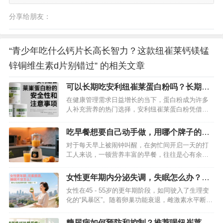
分享给朋友：
“青少年吃什么钙片长高长智力？这款纽崔莱钙镁锰
锌铜维生素d片别错过” 的相关文章
可以长期吃安利纽崔莱蛋白粉吗？长期喝
这个有没有危害？
在健康管理需求日益增长的当下，蛋白粉成为许多
人补充营养的热门选择，安利纽崔莱蛋白粉凭借品
牌知名度与市场占有率，频繁出现在消费者的购物
清单中。然而，“这款蛋白粉能否长期食用？”“长期
吃早餐想要自己动手做，用哪个牌子的早
饮用是否存在健康隐患？”等疑问也随之而来。为解
餐机做好？
对于每天早上被闹钟叫醒，在匆忙间开启一天的打
答这些困惑，我们需要从科学依据、适用人群、潜
工人来说，一顿营养丰富的早餐，往往是心有余而
在风险等多个维度展开分析。…
力不足的奢望。街边的早餐千篇一律，还总担心卫
生问题；自己动手做，时间紧任务重，普通早餐机
女性更年期内分泌失调，失眠怎么办？用
功能单一，根本无法满足需求。别担心，今天就给
纽崔莱更年期保养片来改善
女性在45 - 55岁的更年期阶段，如同驶入了生理变
大家推荐一款早餐神器——纽崔莱三合一营养早餐
化的“风暴区”。随着卵巢功能衰退，雌激素水平断崖
料理机，帮你轻松搞定早餐难题 。…
式下降，内分泌系统随之紊乱，潮热、盗汗、烦躁
不安等症状接踵而至，而最令人困扰的，莫过于长
糖尿病如何预防和控制？推荐喝纽崔莱基