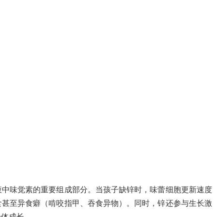
液中味觉素的重要组成部分。当孩子缺锌时，味蕾细胞更新速度
食甚至异食癖（啃咬指甲、吞食异物）。同时，锌还参与生长激
身体成长。