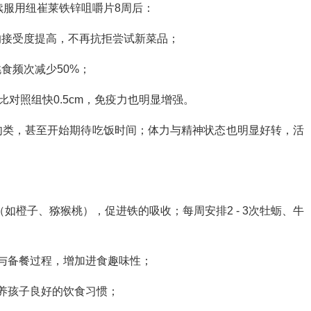
连续服用纽崔莱铁锌咀嚼片8周后：
的接受度提高，不再抗拒尝试新菜品；
食频次减少50%；
比对照组快0.5cm，免疫力也明显增强。
肉类，甚至开始期待吃饭时间；体力与精神状态也明显好转，活
如橙子、猕猴桃），促进铁的吸收；每周安排2 - 3次牡蛎、牛
；
与备餐过程，增加进食趣味性；
养孩子良好的饮食习惯；