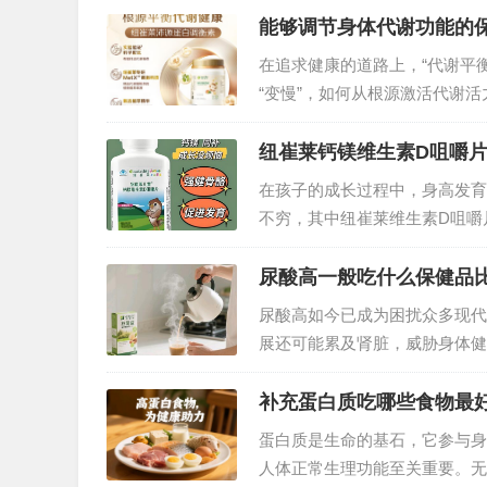
能够调节身体代谢功能的
在追求健康的道路上，“代谢平
“变慢”，如何从根源激活代谢
性产品，正凭借科学配方与真实
度拆解——…
纽崔莱钙镁维生素D咀嚼
在孩子的成长过程中，身高发育
不穷，其中纽崔莱维生素D咀嚼
“秘密武器”。那么，吃了纽崔
尿酸高一般吃什么保健品
尿酸高如今已成为困扰众多现代
展还可能累及肾脏，威胁身体健
健品辅助调理也至关重要。在众
优质之选。…
补充蛋白质吃哪些食物最
蛋白质是生命的基石，它参与身
人体正常生理功能至关重要。无