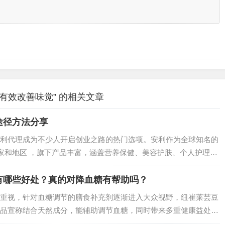
有效改善味觉” 的相关文章
途径方法分享
利代理成为不少人开启创业之路的热门选项。安利作为全球知名的
国家和地区 ，旗下产品丰富，涵盖营养保健、美容护肤、个人护理和
也对安利代理加盟感兴趣，那就跟随这份攻略，迈出创业的第一
有哪些好处？真的对降血糖有帮助吗？
重视，针对血糖调节的膳食补充剂逐渐进入大众视野，纽崔莱芸豆
品宣称结合天然成分，能辅助调节血糖，同时带来多重健康益处。
成分、原理及科学依据出发，详细分析如下：…