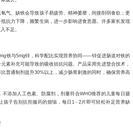
送氧气。缺铁会导致孩子易疲劳、精神萎靡，间接削弱食欲；更
子抵抗力下降，频繁生病，进一步影响进食意愿。许多家长发现
摄入不足。
0mg铁与5mg锌，科学配比实现营养协同——锌促进肠道对铁的
一元素补充可能导致的吸收拮抗问题。产品采用先进螯合技术，
比普通制剂提升30%以上，减少肠胃刺激的同时，确保营养高
，不添加人工色素、防腐剂，剂量符合WHO推荐的儿童每日摄
孩子告别抗拒服药的烦恼，每日1 - 2片即可轻松补足营养缺
。
变