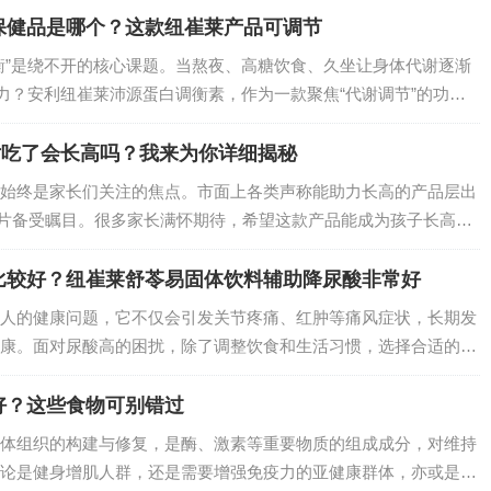
保健品是哪个？这款纽崔莱产品可调节
衡”是绕不开的核心课题。当熬夜、高糖饮食、久坐让身体代谢逐渐
活力？安利纽崔莱沛源蛋白调衡素，作为一款聚焦“代谢调节”的功能
效果，成为万千用户的选择。它究竟有何独特之处？我们从三个维
片吃了会长高吗？我来为你详细揭秘
始终是家长们关注的焦点。市面上各类声称能助力长高的产品层出
片备受瞩目。很多家长满怀期待，希望这款产品能成为孩子长高的
莱维生素D咀嚼片真的会长高吗？接下来就为你深入揭秘。…
比较好？纽崔莱舒苓易固体饮料辅助降尿酸非常好
人的健康问题，它不仅会引发关节疼痛、红肿等痛风症状，长期发
康。面对尿酸高的困扰，除了调整饮食和生活习惯，选择合适的保
多保健品中，纽崔莱舒苓益固体饮料脱颖而出，成为尿酸高人群的
好？这些食物可别错过
体组织的构建与修复，是酶、激素等重要物质的组成成分，对维持
论是健身增肌人群，还是需要增强免疫力的亚健康群体，亦或是成