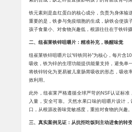
铁元素则是血红蛋白的核心成分，负责为身体输
重要的是，铁参与免疫细胞的生成，缺铁会使孩
孩子食量小、对食物兴趣低，根源往往在于铁锌
二、纽崔莱铁锌咀嚼片：精准补充，唤醒味觉
纽崔莱铁锌咀嚼片以“锌铁同补”为核心，每片含1
吸收，铁为锌的生理功能提供能量支持，避免单
将铁锌转化为更易被儿童肠胃吸收的形态，吸收率
效利用。
此外，纽崔莱严格遵循全球严苛的NSF认证标准
入量，安全可靠。天然水果口味的咀嚼片设计，让
口，从根源改善味觉敏感度，重拾对食物的兴趣
三、真实案例见证：从抗拒吃饭到主动进食的转