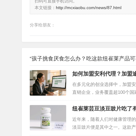
扫码可直接手机访问。
本文链接：
http://mcxiaobu.com/news/87.html
分享给朋友：
“孩子挑食厌食怎么办？吃这款纽崔莱产品可
如何加盟安利代理？加盟
在多元化的创业选择中，加盟安
直销企业，业务覆盖超100个
家居清洁等多个领域 。如果你
步。…
纽崔莱芸豆淡豆豉片吃了
近年来，随着人们对健康管理的
淡豆豉片便是其中之一。这款产
它的实际效果究竟如何？我们从