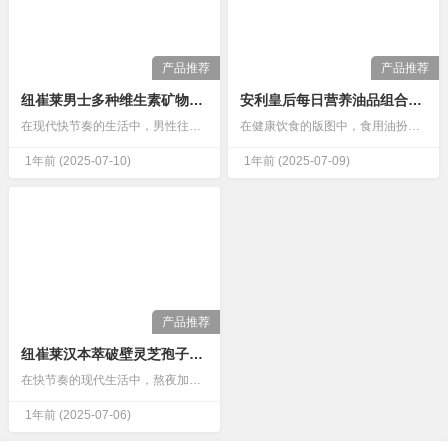
产品推荐
产品推荐
纽崔莱男士多种维生素矿物质片，提升免疫力呵护心脏健康的产品
安利皇后每日营养油品组合，有机植物油营养非常丰富哦
在现代快节奏的生活中，男性往往肩负着工作与生活的双重压力，忙碌的日常让他们容易忽视自身的健康。而营养的均衡摄入，对于维持男士们的身体健康、提升生活品质至关重要。纽崔莱男士多种维生素矿物质片，就像是一位贴心的健康伙伴，为男士们的健康生活保驾护航。…
在健康饮食的版图中，食用油扮演着不可或缺的角色，而有机植物油凭借天然、营养的特质，成为越来越多家庭的首选。安利皇后每日营养油品组合，便是有机植物油中的佼佼者，以三款精心挑选的优质油品，为人们的日常饮食注入丰富营养，让健康生活从每一餐开始。…
1年前
(2025-07-10)
1年前
(2025-07-09)
产品推荐
纽崔莱汉本萃破壁灵芝孢子粉，一款增强免疫力守护肝脏健康的产品
在快节奏的现代生活中，熬夜加班、环境污染、饮食不规律等问题，正悄无声息地侵蚀着人们的健康防线，导致免疫力下降、肝脏负担加重。如何在纷繁复杂的生活中为身体筑牢健康根基？纽崔莱汉本萃破壁灵芝孢子粉给出了答案——作为一款兼具增强免疫力与守护肝脏健康双重功效的产品，它以天然之力与科技匠心，为现代人的健康保驾…
1年前
(2025-07-06)