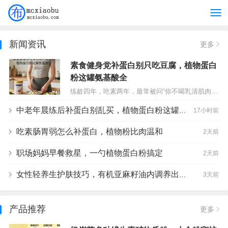
新闻资讯
更多
素食健身党补蛋白别只吃豆腐，植物蛋白
粉这罐氨基酸全
练龄四年，吃素两年，最常被问“你不喝乳清肌肉哪来”。我以前靠豆腐鹰嘴豆凑，算下来一天要干掉600克老豆腐才够蛋白，胃先罢工。后来按运动营养思路选粉，锁定纽崔莱多种植物蛋白粉——不是因为它广告多，是因为配方经得起拆。…
中老年晨练后补蛋白别乱买，植物蛋白粉这罐配方说得清
17小时前
吃素肠胃弱怎么补蛋白，植物粉比肉温和
2天前
职场妈妈早餐救星，一勺植物蛋白粉搞定
2天前
女性轻养生护肤技巧，有机亚麻籽油内调养出好气色
3天前
产品推荐
更多