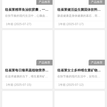
产品推荐
产品推荐
纽崔莱精萃鱼油软胶囊，一款助力大脑发育保护心脑健康的保健品
纽崔莱健活益生菌固体饮料，一款调节菌群助力消化吸收的产品
在快节奏的现代生活中，心脑血管健康与大脑活力成为人们关注的焦点。纽崔莱精粹鱼油软胶囊凭借其核心营养成分与科学配方，成为不少人守护健康的选择，既能为大脑发育注入动力，又能为心脑血管筑起防线。…
肠道健康是身体健康的基石，而肠道菌群的平衡则是肠道健康的核心。生活中，饮食不规律、压力过大、久坐少动等习惯，很容易打破肠道菌群的平衡，进而引发消化不良、腹胀、排便不畅等问题。纽崔莱健活益生菌固体饮料，正是针对这些肠道困扰而生，以科学配方帮助调节菌群、助力消化吸收，为肠道健康保驾护航。…
1年前
(2025-07-27)
1年前
(2025-07-17)
产品推荐
产品推荐
纽崔莱每日臻果蔬植物营养饮品，补充维生素矿物质保健品
纽崔莱女士多种维生素矿物质片，一款营养丰富的保健品
在追求健康的当下，维生素和矿物质作为人体必需的营养素，其重要性不言而喻。但现代生活中，饮食不规律、果蔬摄入不足等问题，让很多人面临营养缺口。纽崔莱每日臻果蔬植物营养饮品，以天然果蔬为源，成为补充维生素、矿物质的便捷之选。…
在快节奏的现代生活中，女性往往面临工作与家庭的双重压力，饮食不规律、营养摄入不均衡成了常态。而纽崔莱女士多种维生素矿物质片，作为一款专为女性设计的营养补充剂，凭借其科学配比的多元营养，成为许多女性守护健康的“得力助手”。…
1年前
(2025-07-15)
1年前
(2025-07-12)