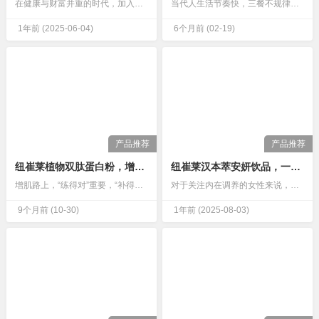
在健康与财富并重的时代，加入安利开启创业之路成为众多人的选择。而想要顺利加入安利、解锁丰富权益与专业指导，一个关键的“入场券”必不可少——安利邀请码69931366。这组数字不仅是注册的重要凭证，更是你链接优质资源、实现事业突破的起点。…
当代人生活节奏快，三餐不规律、外卖不离手、熬夜加班常态化，再加上秋冬日照不足、压力缠身，很容易陷入“隐性饥饿”——表面吃饱，实则身体长期缺乏多种维生素和矿物质，进而出现疲惫乏力、免疫力下降、精神萎靡等问题，哪怕睡够8小时，也难以拥有饱满活力。而纽崔莱多种维生素矿物质粉，凭借通俗好记的“小金粉”昵称，…
1年前
(2025-06-04)
6个月前
(02-19)
产品推荐
产品推荐
纽崔莱植物双肽蛋白粉，增肌补充蛋白质好帮手
纽崔莱汉本萃安妍饮品，一款能调节雌激素，滋阴安神的饮品
增肌路上，“练得对”重要，“补得准”更关键——蛋白质作为肌肉合成的核心原料，其吸收效率、氨基酸配比直接决定增肌效果。很多健身党明明练得勤、补得多，却陷入“肌肉增长慢”“练后恢复差”的困境，根源就在于选了吸收慢、针对性不足的普通蛋白粉。而纽崔莱植物双肽蛋白粉凭借“小分子双肽+全价营养”的科学配方，成为…
对于关注内在调养的女性来说，一款能兼顾调节激素与舒缓身心的饮品尤为珍贵，而纽崔莱汉本萃安妍饮品正是这样的存在。它以天然草本为核心，将调节雌激素与滋阴安神的功效巧妙融合，成为不少女性日常养护的优选。…
9个月前
(10-30)
1年前
(2025-08-03)