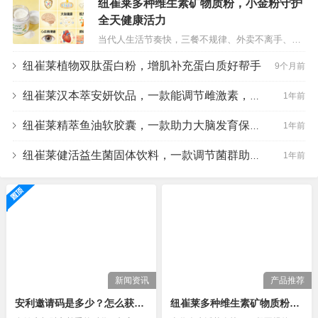
纽崔莱多种维生素矿物质粉，小金粉守护
全天健康活力
当代人生活节奏快，三餐不规律、外卖不离手、熬夜加班常态化，再加上秋冬日照不足、压力缠身，很容易陷入“隐性饥饿”——表面吃饱，实则身体长期缺乏多种维生素和矿物质，进而出现疲惫乏力、免疫力下降、精神萎靡等问题，哪怕睡够8小时，也难以拥有饱满活力。而纽崔莱多种维生素矿物质粉，凭借通俗好记的“小金粉”昵称，…
纽崔莱植物双肽蛋白粉，增肌补充蛋白质好帮手
9个月前
纽崔莱汉本萃安妍饮品，一款能调节雌激素，滋阴安神的饮品
1年前
纽崔莱精萃鱼油软胶囊，一款助力大脑发育保护心脑健康的保健品
1年前
纽崔莱健活益生菌固体饮料，一款调节菌群助力消化吸收的产品
1年前
新闻资讯
产品推荐
安利邀请码是多少？怎么获得？看完你就知道了
纽崔莱多种维生素矿物质粉，小金粉守护全天健康活力